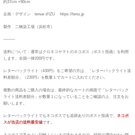
約37cm ×90cm
企画・デザイン tenue d’IZU https://tenu.jp
製作 二橋染工場（浜松市）
———
送料について：通常はクロネコヤマトのネコポス（ポスト投函）を利用
します。全国一律200円です。
レターパックライト（430円）をご希望の方は、「レターパックライト送
料差額分」（230円）を数量１でカートに入れてください。
複数の商品をご購入の場合は、最終的なカートの画面で「レターパック
ライト送料差額分」が数量１になっていることをご確認の上、注文をお
願いします。
レターパックライトでもネコポスでも追跡ありのポスト投函で、
ネコポ
スが当店の送料最安値
です。
ネコポスで手ぬぐい10枚くらいまで送れますので、特段の理由がない限