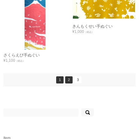
きんもくせい手ぬぐい
¥1,000
（税込）
さくらえび手ぬぐい
¥1,100
（税込）
1
2
3
検
索:
Item