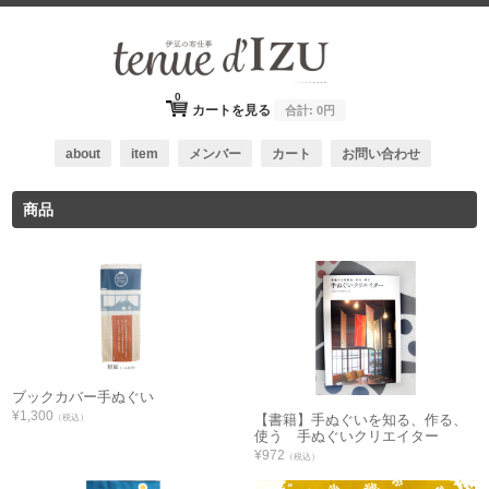
0
カートを見る
合計:
0円
about
item
メンバー
カート
お問い合わせ
商品
ブックカバー手ぬぐい
¥1,300
【書籍】手ぬぐいを知る、作る、
（税込）
使う 手ぬぐいクリエイター
¥972
（税込）